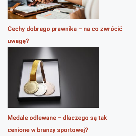
Cechy dobrego prawnika – na co zwrócić
uwagę?
Medale odlewane – dlaczego są tak
cenione w branży sportowej?