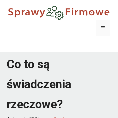
Przejdź
do
treści
Menu
Menu
Co to są
świadczenia
rzeczowe?