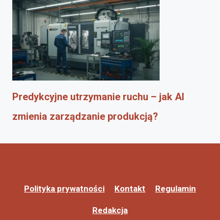
Predykcyjne utrzymanie ruchu – jak AI
zmienia zarządzanie produkcją?
Polityka prywatności
Kontakt
Regulamin
Redakcja