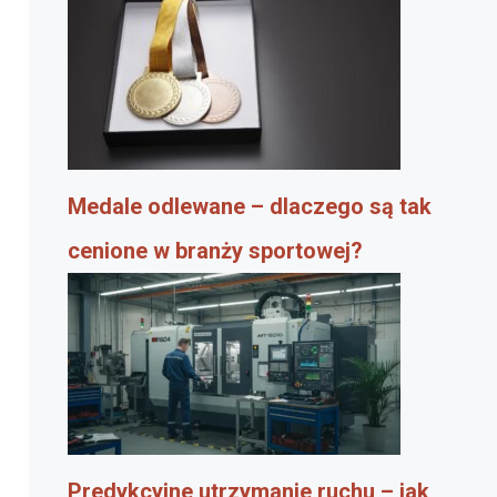
Medale odlewane – dlaczego są tak
cenione w branży sportowej?
Predykcyjne utrzymanie ruchu – jak