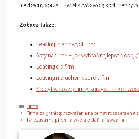
niezbędny sprzęt i zwiększyć swoją konkurencyjno
Zobacz także:
Leasingi dla nowych firm
Raty na firmę – jak wybrać najlepszą opcję
Leasing dla firm
Leasing nieruchomości dla firm
Kredyt w koszty firmy: korzyści i możliwoś
Kategorie
Firma
Firma za granicą: rozważania na temat rozszerzenia 
Ile czasu ma pfron na wypłatę dofinansowania