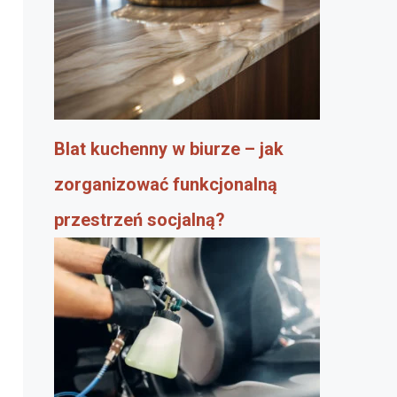
Blat kuchenny w biurze – jak
zorganizować funkcjonalną
przestrzeń socjalną?