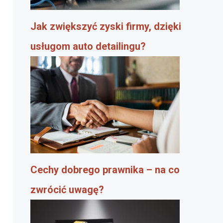
Jak zwiększyć zyski firmy, dzięki
usługom auto detailingu?
Cechy dobrego prawnika – na co
zwrócić uwagę?