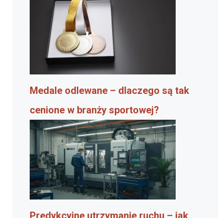
Medale odlewane – dlaczego są tak
cenione w branży sportowej?
Predykcyjne utrzymanie ruchu – jak