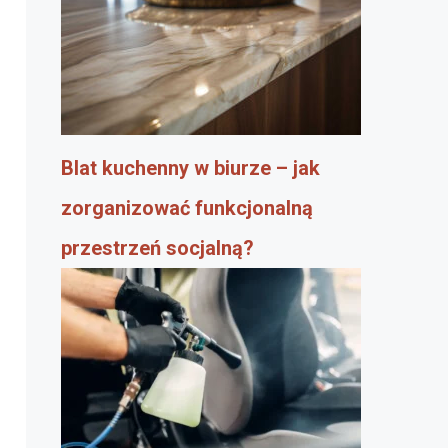
Blat kuchenny w biurze – jak
zorganizować funkcjonalną
przestrzeń socjalną?