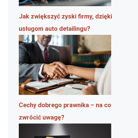
Jak zwiększyć zyski firmy, dzięki
usługom auto detailingu?
Cechy dobrego prawnika – na co
zwrócić uwagę?