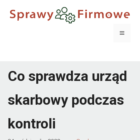
Przejdź
do
treści
Menu
Menu
Co sprawdza urząd
skarbowy podczas
kontroli