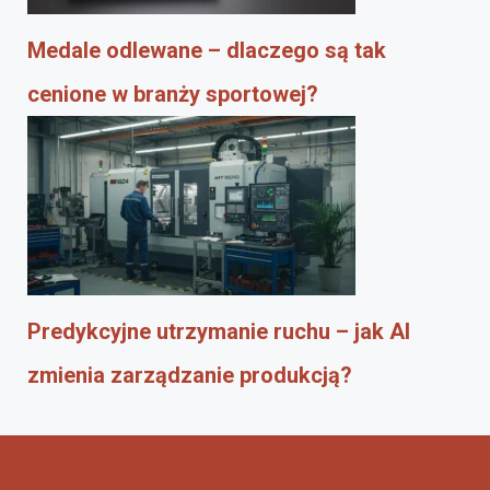
Medale odlewane – dlaczego są tak
cenione w branży sportowej?
Predykcyjne utrzymanie ruchu – jak AI
zmienia zarządzanie produkcją?