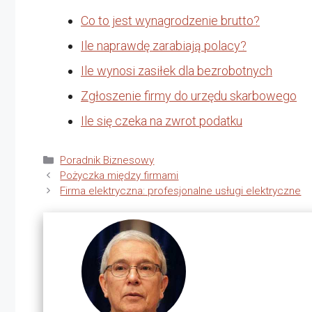
Co to jest wynagrodzenie brutto?
Ile naprawdę zarabiają polacy?
Ile wynosi zasiłek dla bezrobotnych
Zgłoszenie firmy do urzędu skarbowego
Ile się czeka na zwrot podatku
Kategorie
Poradnik Biznesowy
Pożyczka między firmami
Firma elektryczna: profesjonalne usługi elektryczne