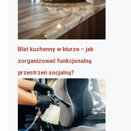
Blat kuchenny w biurze – jak
zorganizować funkcjonalną
przestrzeń socjalną?