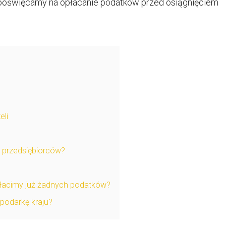
ku poświęcamy na opłacanie podatków przed osiągnięciem
eli
 przedsiębiorców?
płacimy już żadnych podatków?
podarkę kraju?