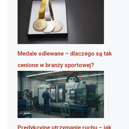
Medale odlewane – dlaczego są tak
cenione w branży sportowej?
Predykcyjne utrzymanie ruchu – jak