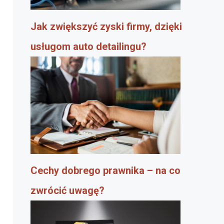
Jak zwiększyć zyski firmy, dzięki
usługom auto detailingu?
Cechy dobrego prawnika – na co
zwrócić uwagę?