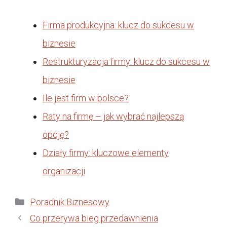
Firma produkcyjna: klucz do sukcesu w
biznesie
Restrukturyzacja firmy: klucz do sukcesu w
biznesie
Ile jest firm w polsce?
Raty na firmę – jak wybrać najlepszą
opcję?
Działy firmy: kluczowe elementy
organizacji
Kategorie
Poradnik Biznesowy
Co przerywa bieg przedawnienia