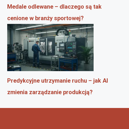
Medale odlewane – dlaczego są tak
cenione w branży sportowej?
Predykcyjne utrzymanie ruchu – jak AI
zmienia zarządzanie produkcją?