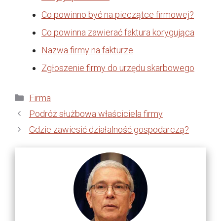
Co powinno być na pieczątce firmowej?
Co powinna zawierać faktura korygująca
Nazwa firmy na fakturze
Zgłoszenie firmy do urzędu skarbowego
Kategorie
Firma
Podróż służbowa właściciela firmy
Gdzie zawiesić działalność gospodarczą?