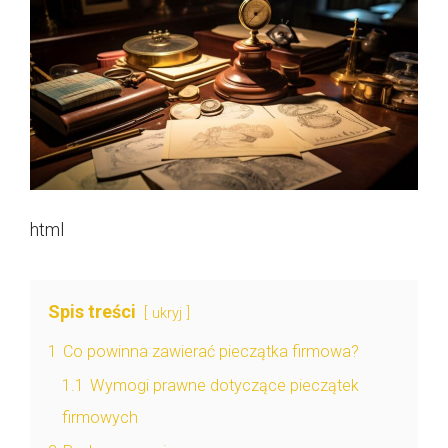
html
Spis treści
ukryj
1
Co powinna zawierać pieczątka firmowa?
1.1
Wymogi prawne dotyczące pieczątek
firmowych