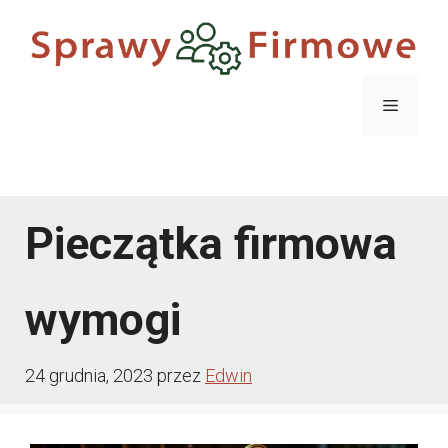
Przejdź
do
treści
Menu
Menu
Pieczątka firmowa
wymogi
24 grudnia, 2023
przez
Edwin