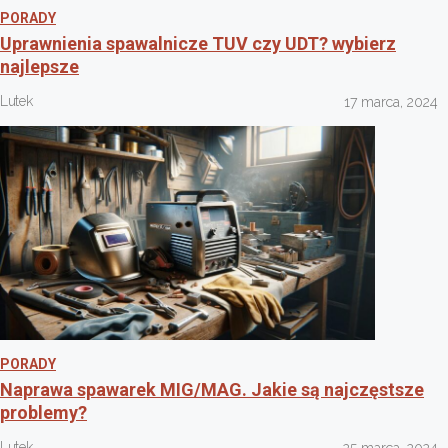
PORADY
Uprawnienia spawalnicze TUV czy UDT? wybierz
najlepsze
Lutek
17 marca, 2024
PORADY
Naprawa spawarek MIG/MAG. Jakie są najczęstsze
problemy?
Lutek