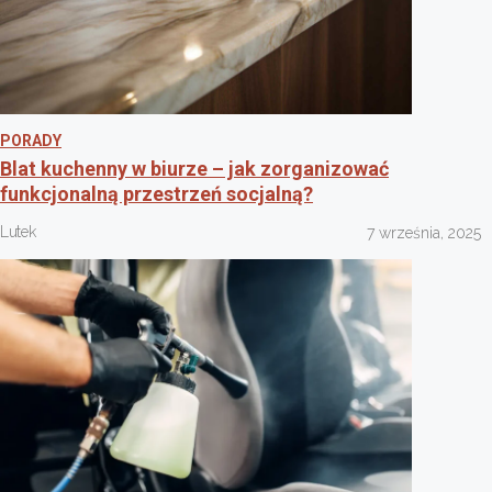
PORADY
Blat kuchenny w biurze – jak zorganizować
funkcjonalną przestrzeń socjalną?
Lutek
7 września, 2025