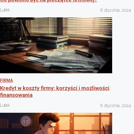
Lutek
6 stycznia, 2024
FIRMA
Kredyt w koszty firmy: korzyści i możliwości
finansowania
Lutek
6 stycznia, 2024