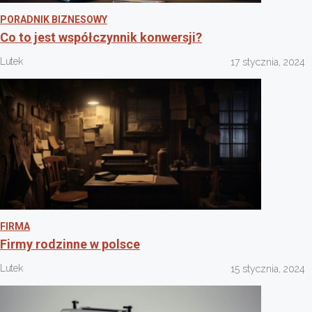
PORADNIK BIZNESOWY
Co to jest współczynnik konwersji?
Lutek
17 stycznia, 2024
FIRMA
Firmy rodzinne w polsce
Lutek
15 stycznia, 2024