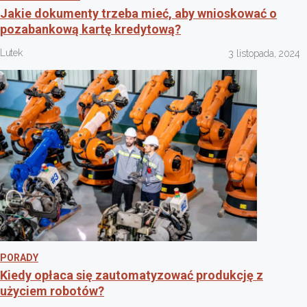
Jakie dokumenty trzeba mieć, aby wnioskować o
pozabankową kartę kredytową?
Lutek
3 listopada, 2024
PORADY
Kiedy opłaca się zautomatyzować produkcję z
użyciem robotów?