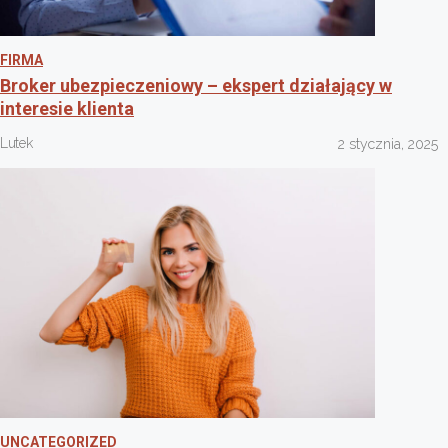
FIRMA
Broker ubezpieczeniowy – ekspert działający w
interesie klienta
Lutek
2 stycznia, 2025
UNCATEGORIZED