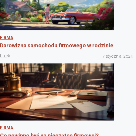
FIRMA
Darowizna samochodu firmowego w rodzinie
Lutek
7 stycznia, 2024
FIRMA
Co powinno być na pieczątce firmowej?