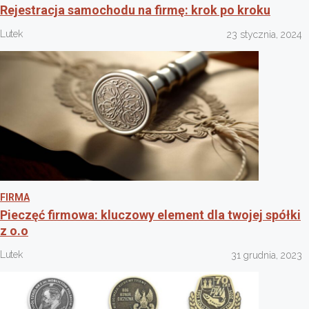
Rejestracja samochodu na firmę: krok po kroku
Lutek
23 stycznia, 2024
FIRMA
Pieczęć firmowa: kluczowy element dla twojej spółki
z o.o
Lutek
31 grudnia, 2023