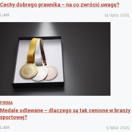
Cechy dobrego prawnika – na co zwrócić uwagę?
Lutek
14 lipca, 2025
FIRMA
Medale odlewane – dlaczego są tak cenione w branży
sportowej?
Lutek
5 lipca, 2025