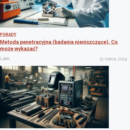
PORADY
Metoda penetracyjna (badania nieniszczące). Co
może wykazać?
Lutek
22 marca, 2024