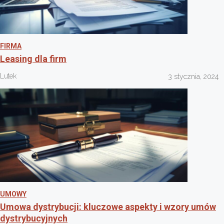
FIRMA
Leasing dla firm
Lutek
3 stycznia, 2024
UMOWY
Umowa dystrybucji: kluczowe aspekty i wzory umów
dystrybucyjnych