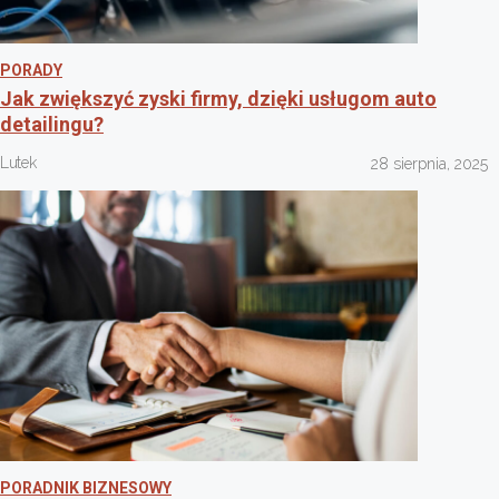
PORADY
Jak zwiększyć zyski firmy, dzięki usługom auto
detailingu?
Lutek
28 sierpnia, 2025
PORADNIK BIZNESOWY