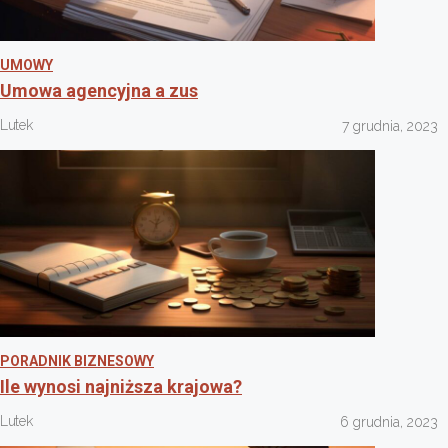
UMOWY
Umowa agencyjna a zus
Lutek
7 grudnia, 2023
PORADNIK BIZNESOWY
Ile wynosi najniższa krajowa?
Lutek
6 grudnia, 2023