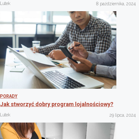
Lutek
8 października, 2024
PORADY
Jak stworzyć dobry program lojalnościowy?
Lutek
29 lipca, 2024