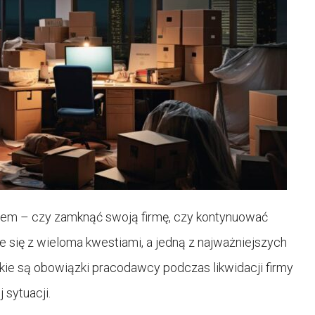
rem – czy zamknąć swoją firmę, czy kontynuować
że się z wieloma kwestiami, a jedną z najważniejszych
kie są obowiązki pracodawcy podczas likwidacji firmy
 sytuacji.