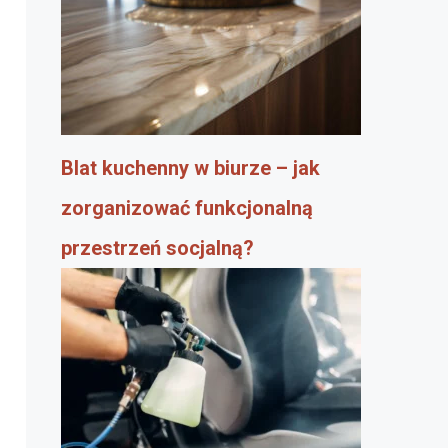
Blat kuchenny w biurze – jak
zorganizować funkcjonalną
przestrzeń socjalną?