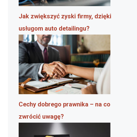
Jak zwiększyć zyski firmy, dzięki
usługom auto detailingu?
Cechy dobrego prawnika – na co
zwrócić uwagę?