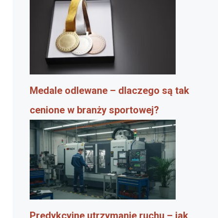
Medale odlewane – dlaczego są tak
cenione w branży sportowej?
Predykcyjne utrzymanie ruchu – jak