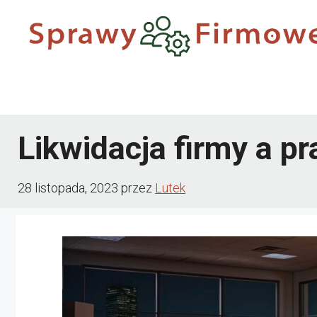
Przejdź
do
treści
Likwidacja firmy a p
28 listopada, 2023
przez
Lutek