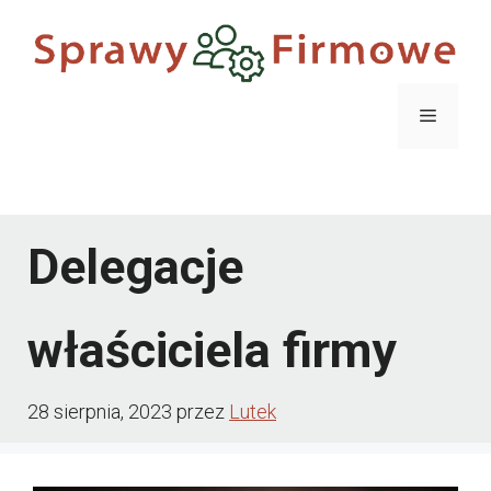
Przejdź
do
treści
Menu
Menu
Delegacje
właściciela firmy
28 sierpnia, 2023
przez
Lutek