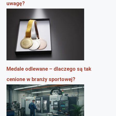
uwagę?
Medale odlewane – dlaczego są tak
cenione w branży sportowej?