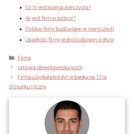
Co to jest księga wieczysta?
Ile jest firm w polsce?
Polskie firmy budowlane w niemczech
Upadłość firmy jednoosobowej a długi
Kategorie
Firma
Umowa deweloperska wzór
Firma uzyskała kredyt w banku na 12 w
stosunku roczny